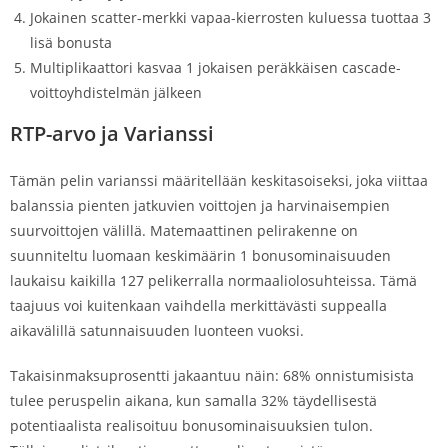
Jokainen scatter-merkki vapaa-kierrosten kuluessa tuottaa 3
lisä bonusta
Multiplikaattori kasvaa 1 jokaisen peräkkäisen cascade-
voittoyhdistelmän jälkeen
RTP-arvo ja Varianssi
Tämän pelin varianssi määritellään keskitasoiseksi, joka viittaa
balanssia pienten jatkuvien voittojen ja harvinaisempien
suurvoittojen välillä. Matemaattinen pelirakenne on
suunniteltu luomaan keskimäärin 1 bonusominaisuuden
laukaisu kaikilla 127 pelikerralla normaaliolosuhteissa. Tämä
taajuus voi kuitenkaan vaihdella merkittävästi suppealla
aikavälillä satunnaisuuden luonteen vuoksi.
Takaisinmaksuprosentti jakaantuu näin: 68% onnistumisista
tulee peruspelin aikana, kun samalla 32% täydellisestä
potentiaalista realisoituu bonusominaisuuksien tulon.