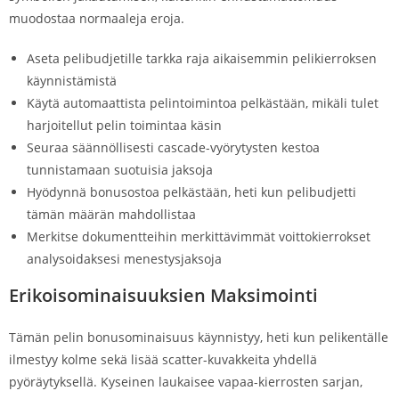
muodostaa normaaleja eroja.
Aseta pelibudjetille tarkka raja aikaisemmin pelikierroksen
käynnistämistä
Käytä automaattista pelintoimintoa pelkästään, mikäli tulet
harjoitellut pelin toimintaa käsin
Seuraa säännöllisesti cascade-vyörytysten kestoa
tunnistamaan suotuisia jaksoja
Hyödynnä bonusostoa pelkästään, heti kun pelibudjetti
tämän määrän mahdollistaa
Merkitse dokumentteihin merkittävimmät voittokierrokset
analysoidaksesi menestysjaksoja
Erikoisominaisuuksien Maksimointi
Tämän pelin bonusominaisuus käynnistyy, heti kun pelikentälle
ilmestyy kolme sekä lisää scatter-kuvakkeita yhdellä
pyöräytyksellä. Kyseinen laukaisee vapaa-kierrosten sarjan,