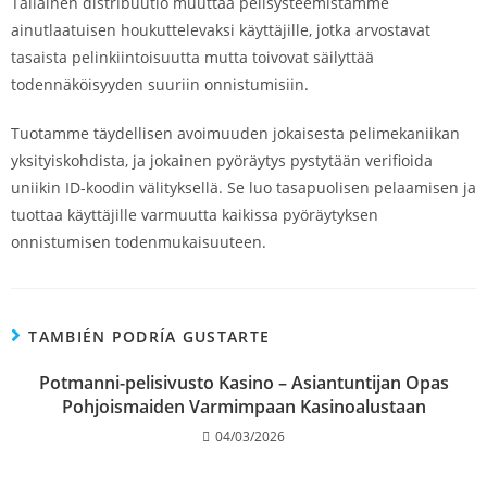
Tällainen distribuutio muuttaa pelisysteemistämme
ainutlaatuisen houkuttelevaksi käyttäjille, jotka arvostavat
tasaista pelinkiintoisuutta mutta toivovat säilyttää
todennäköisyyden suuriin onnistumisiin.
Tuotamme täydellisen avoimuuden jokaisesta pelimekaniikan
yksityiskohdista, ja jokainen pyöräytys pystytään verifioida
uniikin ID-koodin välityksellä. Se luo tasapuolisen pelaamisen ja
tuottaa käyttäjille varmuutta kaikissa pyöräytyksen
onnistumisen todenmukaisuuteen.
TAMBIÉN PODRÍA GUSTARTE
Potmanni-pelisivusto Kasino – Asiantuntijan Opas
Pohjoismaiden Varmimpaan Kasinoalustaan
04/03/2026