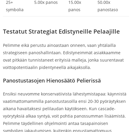
25+
5.00x panos
15.00x
50.00x
symbolia
panos
panostaso
Testatut Strategiat Edistyneille Pelaajille
Pelimme eikä perustu ainoastaan onneen, vaan yhtälailla
strategiseen panoshallintaan. Edistyneimmät asiakkaamme
ovat pitkään tunnistaneet erityisiä malleja, jonka suurentavat
voittopotentiaalin pidentyneellä aikajaksolla.
Panostustasojen Hienosäätö Pelierissä
Ensiksi neuvomme konservatiivista lähestymistapaa: käynnistä
vaatimattomammilla panostustasoilla ensi 20-30 pyöräytyksen
aikana havaitaksesi pelilaudan käytökseen. Kun cascade-
vyörytyksiä alkaa syntyä, voit pohtia panossumman lisäämistä.
Pelimme täydellinen ohjelmointi antaa tasapainoisen
symbolien jakautumisen, kuitenkin ennustamattomuus