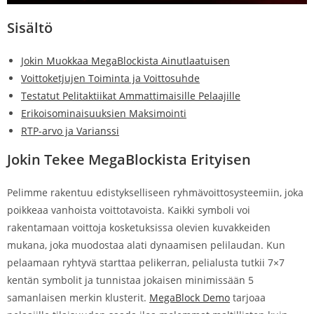
Sisältö
Jokin Muokkaa MegaBlockista Ainutlaatuisen
Voittoketjujen Toiminta ja Voittosuhde
Testatut Pelitaktiikat Ammattimaisille Pelaajille
Erikoisominaisuuksien Maksimointi
RTP-arvo ja Varianssi
Jokin Tekee MegaBlockista Erityisen
Pelimme rakentuu edistykselliseen ryhmävoittosysteemiin, joka
poikkeaa vanhoista voittotavoista. Kaikki symboli voi
rakentamaan voittoja kosketuksissa olevien kuvakkeiden
mukana, joka muodostaa alati dynaamisen pelilaudan. Kun
pelaamaan ryhtyvä starttaa pelikerran, pelialusta tutkii 7×7
kentän symbolit ja tunnistaa jokaisen minimissään 5
samanlaisen merkin klusterit.
MegaBlock Demo
tarjoaa