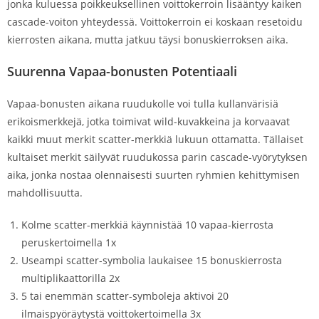
jonka kuluessa poikkeuksellinen voittokerroin lisääntyy kaiken
cascade-voiton yhteydessä. Voittokerroin ei koskaan resetoidu
kierrosten aikana, mutta jatkuu täysi bonuskierroksen aika.
Suurenna Vapaa-bonusten Potentiaali
Vapaa-bonusten aikana ruudukolle voi tulla kullanvärisiä
erikoismerkkejä, jotka toimivat wild-kuvakkeina ja korvaavat
kaikki muut merkit scatter-merkkiä lukuun ottamatta. Tällaiset
kultaiset merkit säilyvät ruudukossa parin cascade-vyörytyksen
aika, jonka nostaa olennaisesti suurten ryhmien kehittymisen
mahdollisuutta.
Kolme scatter-merkkiä käynnistää 10 vapaa-kierrosta
peruskertoimella 1x
Useampi scatter-symbolia laukaisee 15 bonuskierrosta
multiplikaattorilla 2x
5 tai enemmän scatter-symboleja aktivoi 20
ilmaispyöräytystä voittokertoimella 3x