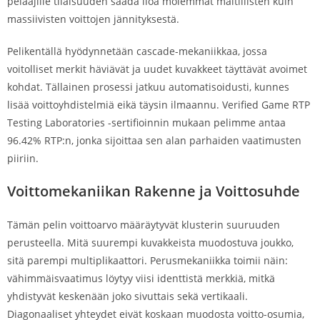
pelaajille tilaisuuden saada iloa molemmat maltillisten kuin
massiivisten voittojen jännityksestä.
Pelikentällä hyödynnetään cascade-mekaniikkaa, jossa
voitolliset merkit häviävät ja uudet kuvakkeet täyttävät avoimet
kohdat. Tällainen prosessi jatkuu automatisoidusti, kunnes
lisää voittoyhdistelmiä eikä täysin ilmaannu. Verified Game RTP
Testing Laboratories -sertifioinnin mukaan pelimme antaa
96.42% RTP:n, jonka sijoittaa sen alan parhaiden vaatimusten
piiriin.
Voittomekaniikan Rakenne ja Voittosuhde
Tämän pelin voittoarvo määräytyvät klusterin suuruuden
perusteella. Mitä suurempi kuvakkeista muodostuva joukko,
sitä parempi multiplikaattori. Perusmekaniikka toimii näin:
vähimmäisvaatimus löytyy viisi identtistä merkkiä, mitkä
yhdistyvät keskenään joko sivuttais sekä vertikaali.
Diagonaaliset yhteydet eivät koskaan muodosta voitto-osumia,