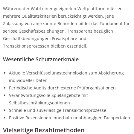
Während der Wahl einer geeigneten Wettplattform müssen
mehrere Qualitätskriterien berücksichtigt werden. Jene
Zulassung von anerkannte Behörden bildet das Fundament für
seriöse Geschäftsbeziehungen. Transparenz bezüglich
Geschäftsbedingungen, Privatsphäre und
Transaktionsprozessen bleiben essentiell.
Wesentliche Schutzmerkmale
Aktuelle Verschlüsselungstechnologien zum Absicherung
individueller Daten
Periodische Audits durch externe Prüforganisationen
Verantwortungsvolle Spielangebote mit
Selbstbeschränkungsoptionen
Schnelle und zuverlässige Transaktionsprozesse
Positive Rezensionen innerhalb unabhängigen Fachportalen
Vielseitige Bezahlmethoden