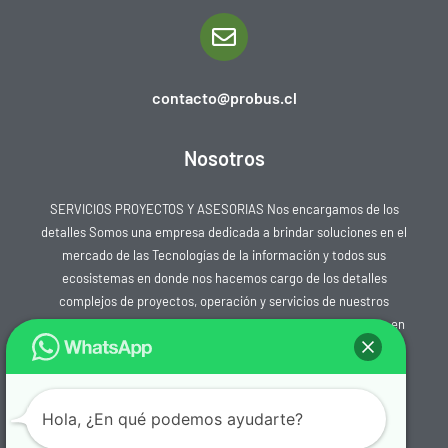
contacto@probus.cl
Nosotros
SERVICIOS PROYECTOS Y ASESORIAS Nos encargamos de los
detalles Somos una empresa dedicada a brindar soluciones en el
mercado de las Tecnologías de la información y todos sus
ecosistemas en donde nos hacemos cargo de los detalles
complejos de proyectos, operación y servicios de nuestros
clientes facilitando de esta manera que ellos no pierdan foco en
su Core Bussines.
Hola, ¿En qué podemos ayudarte?