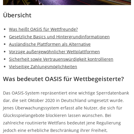
Übersicht
Was heißt OASIS für Wettfreunde?
Gesetzliche Basics und Hintergrundinformationen
Ausländische Plattformen als Alternative
Vorzüge außergewöhnlicher Wettplattformen
Sicherheit sowie Vertrauenswürdigkeit kontrollieren
Vielseitige Zahlungsmöglichkeiten
Was bedeutet OASIS für Wettbegeisterte?
Das OASIS-System repräsentiert eine wichtige Sperrdatenbank
dar, die seit Oktober 2020 in Deutschland umgesetzt wurde.
Jenes Überwachungssystem erfasst alle Nutzer, die sich für
Glücksspielangebote blockieren lassen wünschen. Bei
zahlreiche routinierte Wettfans bedeutet jene Regulierung
jedoch eine erhebliche Beschränkung ihrer Freiheit,