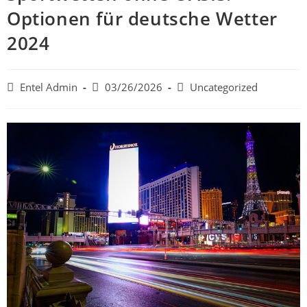
Optionen für deutsche Wetter
2024
Entel Admin
03/26/2026
Uncategorized