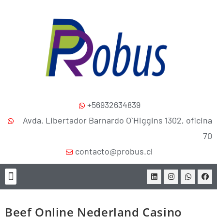
+56932634839
Avda. Libertador Barnardo O`Higgins 1302, oficina
70
contacto@probus.cl
Beef Online Nederland Casino