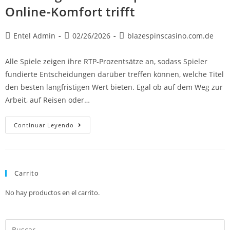
Online-Komfort trifft
Entel Admin
02/26/2026
blazespinscasino.com.de
Alle Spiele zeigen ihre RTP-Prozentsätze an, sodass Spieler
fundierte Entscheidungen darüber treffen können, welche Titel
den besten langfristigen Wert bieten. Egal ob auf dem Weg zur
Arbeit, auf Reisen oder…
Continuar Leyendo
Carrito
No hay productos en el carrito.