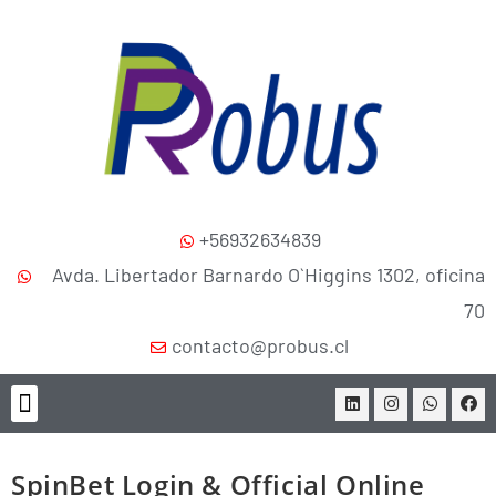
+56932634839
Avda. Libertador Barnardo O`Higgins 1302, oficina
70
contacto@probus.cl
SpinBet Login & Official Online