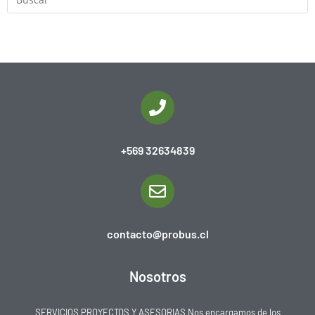
+569 32634839
contacto@probus.cl
Nosotros
SERVICIOS PROYECTOS Y ASESORIAS Nos encargamos de los