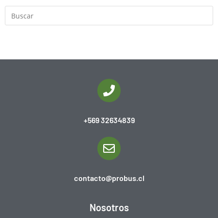
+569 32634839
contacto@probus.cl
Nosotros