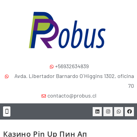
+56932634839
Avda. Libertador Barnardo O`Higgins 1302, oficina
70
contacto@probus.cl
Казино Pin Up Пин Ап